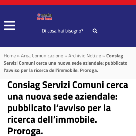
Vai al contenuto principale
Inserisci
il
testo
da
Home
»
Area Comunicazione
»
Archivio Notizie
»
Consiag
cercare
Servizi Comuni cerca una nuova sede aziendale: pubblicato
l’avviso per la ricerca dell’immobile. Proroga.
Consiag Servizi Comuni cerca
una nuova sede aziendale:
pubblicato l’avviso per la
ricerca dell’immobile.
Proroga.