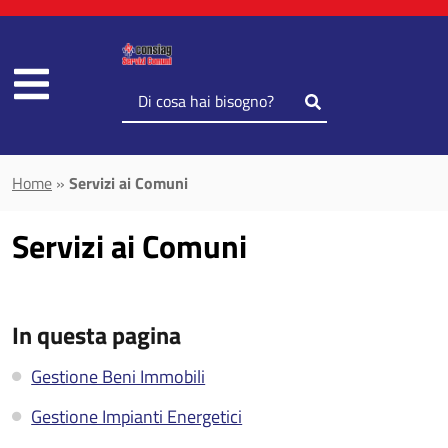
Vai al contenuto principale
Inserisci
il
testo
da
Home
»
Servizi ai Comuni
cercare
Servizi ai Comuni
In questa pagina
Gestione Beni Immobili
Gestione Impianti Energetici